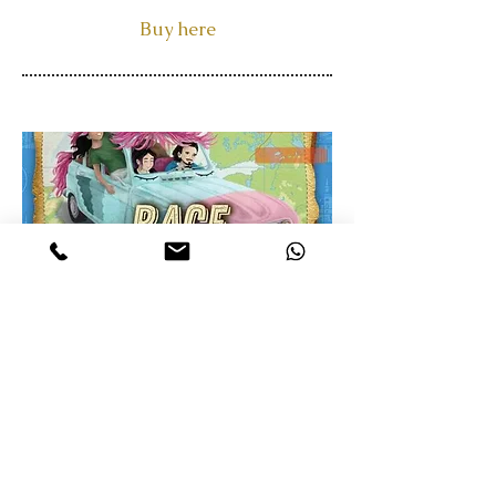
Buy here
Rekenmysteries deel 3
Race door Europa
Iva wil meedoen aan een
superleuke autorace door